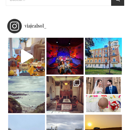
viajealsol_