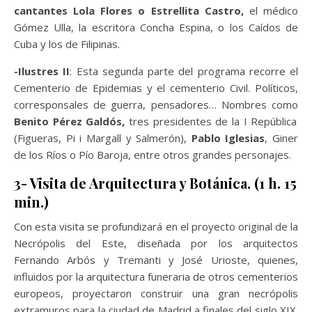
cantantes Lola Flores o Estrellita Castro,
el médico
Gómez Ulla, la escritora Concha Espina, o los Caídos de
Cuba y los de Filipinas.
-Ilustres II
: Esta segunda parte del programa recorre el
Cementerio de Epidemias y el cementerio Civil. Políticos,
corresponsales de guerra, pensadores… Nombres como
Benito Pérez Galdós,
tres presidentes de la I República
(Figueras, Pi i Margall y Salmerón),
Pablo Iglesias
, Giner
de los Ríos o Pío Baroja, entre otros grandes personajes.
3- Visita de Arquitectura y Botánica. (1 h. 15
min.)
Con esta visita se profundizará en el proyecto original de la
Necrópolis del Este, diseñada por los arquitectos
Fernando Arbós y Tremanti y José Urioste, quienes,
influidos por la arquitectura funeraria de otros cementerios
europeos, proyectaron construir una gran necrópolis
extramuros para la ciudad de Madrid a finales del siglo XIX.